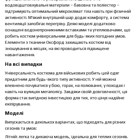
водовідштовхувальні матеріали – бавовна та поліестер –
підтримують оптимальний мікроклімат тіла навіть при фізичній
активності. М'який внутрішній шар додає комфорту, а система
вентиляції запобігає перегріву. Деякі моделі додатково
оснащені водонепроникними вставками та утеплювачами, що
робить костюм універсальним для будь-яких погодних умов.
Елементи з тканини Оксфорд захищають костюм від
зношування в місцях, на які проводиться підвищене
навантаження.
На всі випадки
Універсальність костюма для військових робить цей одяг
придатним для будь-якого типу активності. У ній можна
впевнено почуватися у бою, горах, на полюванні, у походах і
навіть на вулицях мегаполісу. Завдяки своїй довговічності, ця
форма стає вигідною інвестицією для тих, хто цінує надійне
екіпірування.
Моделі
Випускається в декількох варіантах, що підходять для різних
сезонів та умов:
Літній: легка та дихаюча модель, ідеальна для теплих сезонів.