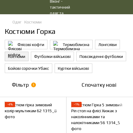
Одяг
Костюми
Костюми Горка
Флісові кофти
Термобілизна
Лонгсліви
Костюми
Футболки військові
Повсякденні футболки
Бойові сорочки Убакс
Куртки військові
Фільтр
Спочатку нові
1
−4%
−1%