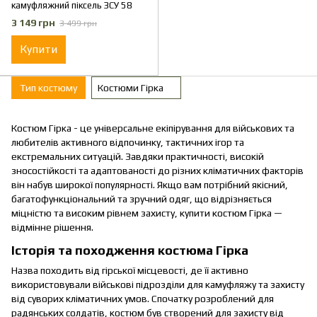
камуфляжний піксель ЗСУ 58
3 149 грн
3 499 грн
Купити
Тип костюму
Костюми Гірка
Костюм Гірка - це універсальне екіпірування для військових та
любителів активного відпочинку, тактичних ігор та
екстремальних ситуацій. Завдяки практичності, високій
зносостійкості та адаптованості до різних кліматичних факторів
він набув широкої популярності. Якщо вам потрібний якісний,
багатофункціональний та зручний одяг, що відрізняється
міцністю та високим рівнем захисту, купити костюм Гірка —
відмінне рішення.
Історія та походження костюма Гірка
Назва походить від гірської місцевості, де її активно
використовували військові підрозділи для камуфляжу та захисту
від суворих кліматичних умов. Спочатку розроблений для
радянських солдатів, костюм був створений для захисту від