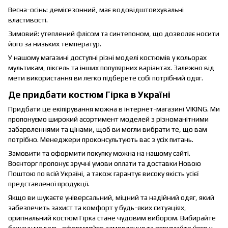
Весна-осінь: демісезонний, має водовідштовхувальні
властивості.
Зимовий: утеплений флісом та синтепоном, що дозволяє носити
його за низьких температур.
У нашому магазині доступні різні моделі костюмів у кольорах
мультикам, піксель та інших популярних варіантах. Залежно від
мети використання ви легко підберете собі потрібний одяг.
Де придбати костюм Гірка в Україні
Придбати це екіпірування можна в інтернет-магазині VIKING. Ми
пропонуємо широкий асортимент моделей з різноманітними
забарвленнями та цінами, щоб ви могли вибрати те, що вам
потрібно. Менеджери проконсультують вас з усіх питань.
Замовити та оформити покупку можна на нашому сайті.
Воєнторг пропонує зручні умови оплати та доставки Новою
Поштою по всій Україні, а також гарантує високу якість усієї
представленої продукції.
Якщо ви шукаєте універсальний, міцний та надійний одяг, який
забезпечить захист та комфорт у будь-яких ситуаціях,
оригінальний костюм Гірка стане чудовим вибором. Вибирайте
бажану модель, оформляйте замовлення та отримайте його у