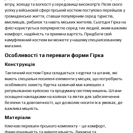
вітру, холоду та вогкості у середовищі високогір'я. Після свого
успіху у військовій сфері гірський костюм поступово перейшов у
громадянське життя, ставши популярним серед туристів,
мисливців, рибалок та навіть міських жителів. Сьогодні Гірка на
флісі користується популярністю серед тих людей, яким важливі
комфорт, надійність та приємна вартість. Придбати свій
камуфляжний костюм ви можете у нашому спеціалізованому
магазині.
Особливості та переваги форми Гірка
Конструкція
Тактичний костюм Гірка складається з куртки та штанів, які
мають спеціальні посилені елементи у місцях, що потребують
особливого захисту. Куртка зазвичай має капюшон з
регульованою куліскою та продуману систему кишень. Штани
оснащені накладками на колінах та ліктях для забезпечення
безпеки та довговічності, що дозволяє носити їх в умовах, де
важлива міцність.
Матеріали
Ключові переваги гірського комплекту – це комфорт,
функціональність та універсальність. Дихаючі та