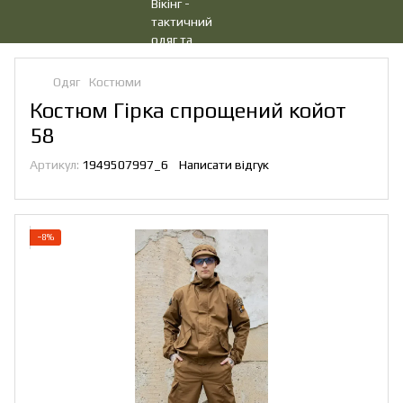
Одяг
Костюми
Костюм Гірка спрощений койот
58
Артикул:
1949507997_6
Написати відгук
−8%