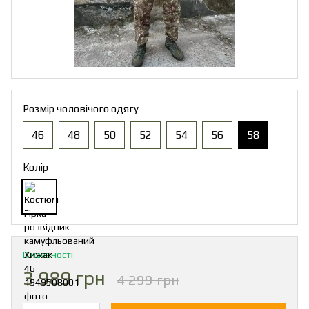
Розмір чоловічого одягу
46
48
50
52
54
56
58
Колір
В наявності
3 989 грн
4 299 грн