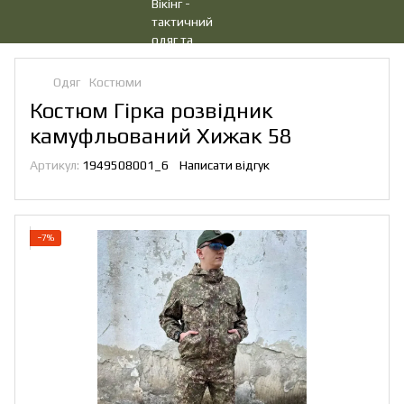
Одяг
Костюми
Костюм Гірка розвідник
камуфльований Хижак 58
Артикул:
1949508001_6
Написати відгук
−7%