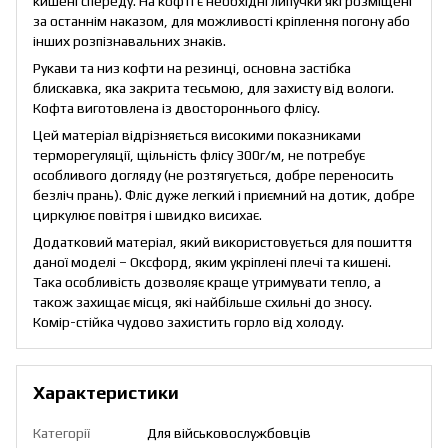
кишені спереду. На кофті є необхідні липучки які розміщені
за останнім наказом, для можливості кріплення погону або
інших розпізнавальних знаків.
Рукави та низ кофти на резинці, основна застібка
блискавка, яка закрита тесьмою, для захисту від вологи.
Кофта виготовлена із двостороннього флісу.
Цей матеріал відрізняється високими показниками
терморегуляції, щільність флісу 300г/м, не потребує
особливого догляду (не розтягується, добре переносить
безліч прань). Фліс дуже легкий і приємний на дотик, добре
циркулює повітря і швидко висихає.
Додатковий матеріал, який використовується для пошиття
даної моделі – Оксфорд, яким укріплені плечі та кишені.
Така особливість дозволяє краще утримувати тепло, а
також захищає місця, які найбільше схильні до зносу.
Комір-стійка чудово захистить горло від холоду.
Характеристики
Категорії
Для військовослужбовців