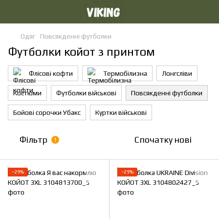
Одяг
Повсякденні футболки
Футболки койот з принтом
Флісові кофти
Термобілизна
Лонгсліви
Костюми
Футболки військові
Повсякденні футболки
Бойові сорочки Убакс
Куртки військові
Фільтр
Спочатку нові
1
−29%
−29%