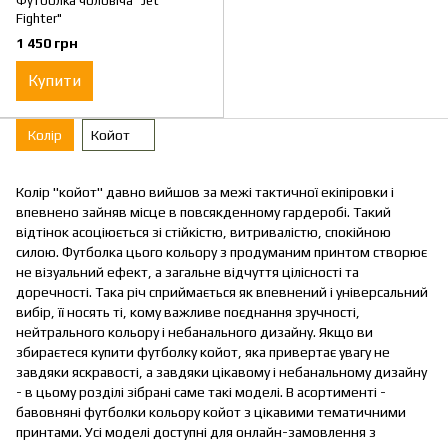
Футболка чоловіча "Jet
Fighter"
1 450 грн
Купити
Колір
Койот
Колір "койот" давно вийшов за межі тактичної екіпіровки і
впевнено зайняв місце в повсякденному гардеробі. Такий
відтінок асоціюється зі стійкістю, витривалістю, спокійною
силою. Футболка цього кольору з продуманим принтом створює
не візуальний ефект, а загальне відчуття цілісності та
доречності. Така річ сприймається як впевнений і універсальний
вибір, її носять ті, кому важливе поєднання зручності,
нейтрального кольору і небанального дизайну. Якщо ви
збираєтеся купити футболку койот, яка привертає увагу не
завдяки яскравості, а завдяки цікавому і небанальному дизайну
- в цьому розділі зібрані саме такі моделі. В асортименті -
бавовняні футболки кольору койот з цікавими тематичними
принтами. Усі моделі доступні для онлайн-замовлення з