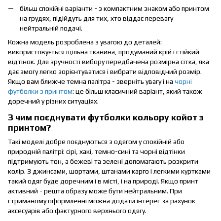
більш спокійні варіанти - з компактним знаком або принтом
на грудях, підійдуть для тих, хто віддає перевагу
нейтральній подачі.
Кожна модель розроблена з увагою до деталей:
використовується щільна тканина, продуманий крій і стійкий
відтінок. Для зручності вибору передбачена розмірна сітка, яка
дає змогу легко зорієнтуватися і вибрати відповідний розмір.
Якщо вам ближче темна палітра - зверніть увагу і на
чорні
футболки з принтом
: це більш класичний варіант, який також
доречний у різних ситуаціях.
З чим поєднувати футболки кольору койот з
принтом?
Такі моделі добре поєднуються з одягом у спокійній або
природній палітрі: сірі, хакі, темно-сині та чорні відтінки
підтримують тон, а бежеві та зелені допомагають розкрити
колір. З джинсами, шортами, штанами карго і легкими куртками
такий одяг буде доречним і в місті, і на природі. Якщо принт
активний - решта образу може бути нейтральним. При
стриманому оформленні можна додати інтерес за рахунок
аксесуарів або фактурного верхнього одягу.