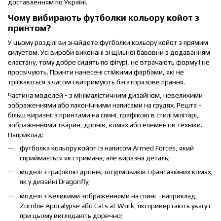
доставленням по Україні.
Чому вибирають футболки кольору койот з
принтом?
У цьому розділі ви знайдете футболки кольору койот з прямим
силуетом. Усі вироби виконані зі щільної бавовни з додаванням
еластану, тому добре сидять по фігурі, не втрачають форму і не
просвічують. Принти нанесені стійкими фарбами, які не
тріскаються з часом і витримують багаторазове прання.
Частина моделей - з мінімалістичним дизайном, невеликими
зображеннями або лаконічними написами на грудях. Решта -
більш виразні: з принтами на спині, графікою в стилі мілітарі,
зображеннями тварин, дронів, комах або елементів техніки.
Наприклад:
футболка кольору койот із написом Armed Forces, який
сприймається як стримана, але виразна деталь;
моделі з графікою дронів, штурмовиків і фантазійних комах,
як у дизайні Dragonfly;
моделі з великими зображеннями на спині - наприклад,
Zombie Apocalypse або Cats at Work, які привертають увагу і
при цьому виглядають доречно;