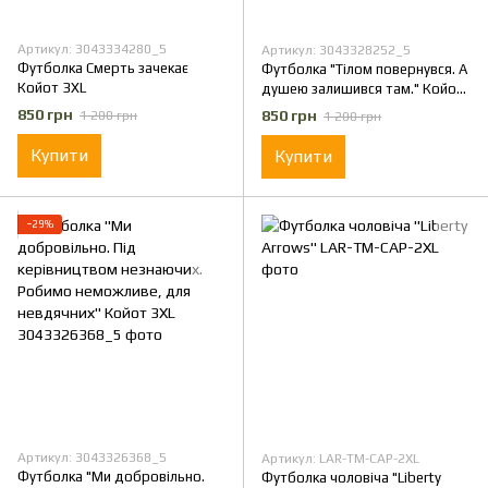
Артикул: 3043334280_5
Артикул: 3043328252_5
Футболка Смерть зачекає
Футболка "Тілом повернувся. А
Койот 3XL
душею залишився там." Койот
3XL
850 грн
850 грн
1 200 грн
1 200 грн
Купити
Купити
−29%
Артикул: 3043326368_5
Артикул: LAR-TM-CAP-2XL
Футболка "Ми добровільно.
Футболка чоловіча "Liberty