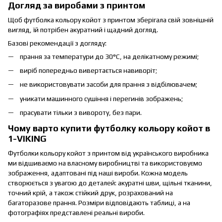
Догляд за виробами з принтом
Щоб футболка кольору койот з принтом зберігала свій зовнішній
вигляд, їй потрібен акуратний і щадний догляд.
Базові рекомендації з догляду:
прання за температури до 30°C, на делікатному режимі;
виріб попередньо вивертається навиворіт;
не використовувати засоби для прання з відбілювачем;
уникати машинного сушіння і перегинів зображень;
прасувати тільки з вивороту, без пари.
Чому варто купити футболку кольору койот в
1-VIKING
Футболки кольору койот з принтом від українського виробника
ми відшиваємо на власному виробництві та використовуємо
зображення, адаптовані під наші вироби. Кожна модель
створюється з увагою до деталей: акуратні шви, щільні тканини,
точний крій, а також стійкий друк, розрахований на
багаторазове прання. Розміри відповідають таблиці, а на
фотографіях представлені реальні вироби.