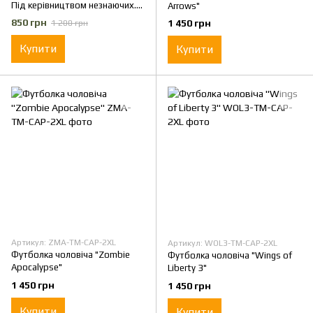
Під керівництвом незнаючих.
Arrows"
Робимо неможливе, для
850 грн
1 450 грн
1 200 грн
невдячних" Койот 3XL
Купити
Купити
Артикул: ZMA-TM-CAP-2XL
Артикул: WOL3-TM-CAP-2XL
Футболка чоловіча "Zombie
Футболка чоловіча "Wings of
Apocalypse"
Liberty 3"
1 450 грн
1 450 грн
Купити
Купити