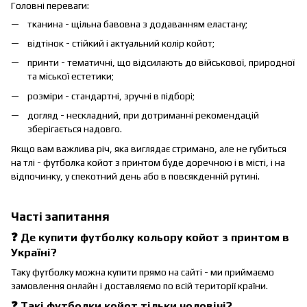
Головні переваги:
тканина - щільна бавовна з додаванням еластану;
відтінок - стійкий і актуальний колір койот;
принти - тематичні, що відсилають до військової, природної
та міської естетики;
розміри - стандартні, зручні в підборі;
догляд - нескладний, при дотриманні рекомендацій
зберігається надовго.
Якщо вам важлива річ, яка виглядає стримано, але не губиться
на тлі - футболка койот з принтом буде доречною і в місті, і на
відпочинку, у спекотний день або в повсякденній рутині.
Часті запитання
❓ Де купити футболку кольору койот з принтом в
Україні?
Таку футболку можна купити прямо на сайті - ми приймаємо
замовлення онлайн і доставляємо по всій території країни.
❓ Такі футболки койот тільки чоловічі?