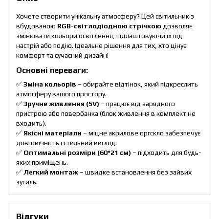
Хочете створити унікальну атмосферу? Цей світильник з
вбудованою
RGB-світлодіодною стрічкою
дозволяє
змінювати кольори освітлення, підлаштовуючи їх під
настрій або подію. Ідеальне рішення для тих, хто цінує
комфорт та сучасний дизайн!
Основні переваги:
✅
Зміна кольорів
– обирайте відтінок, який підкреслить
атмосферу вашого простору.
✅
Зручне живлення (5V)
– працює від зарядного
пристрою або повербанка (блок живлення в комплект не
входить).
✅
Якісні матеріали
– міцне акрилове оргскло забезпечує
довговічність і стильний вигляд.
✅
Оптимальні розміри (60*21 см)
– підходить для будь-
яких приміщень.
✅
Легкий монтаж
– швидке встановлення без зайвих
зусиль.
Відгуки