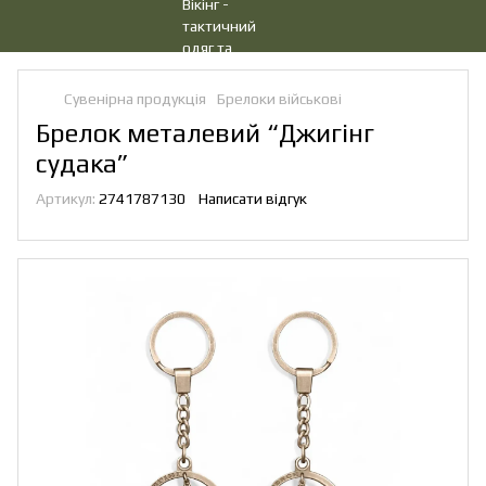
Сувенірна продукція
Брелоки військові
Брелок металевий “Джигінг
судака”
Артикул:
2741787130
Написати відгук