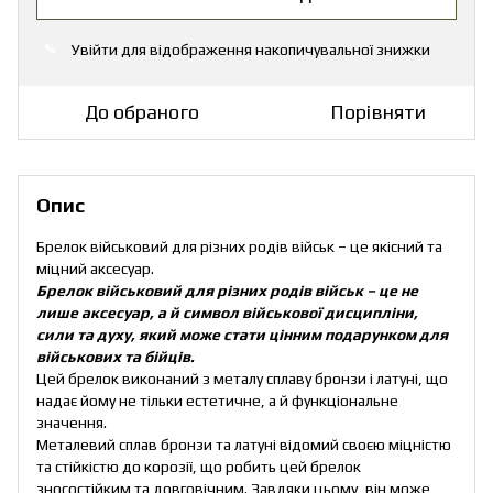
Увійти
для відображення накопичувальної знижки
%
До обраного
Порівняти
Опис
Брелок військовий для різних родів військ – це якісний та
міцний аксесуар.
Брелок військовий для різних родів військ – це не
лише аксесуар, а й символ військової дисципліни,
сили та духу, який може стати цінним подарунком для
військових та бійців.
Цей брелок виконаний з металу сплаву бронзи і латуні, що
надає йому не тільки естетичне, а й функціональне
значення.
Металевий сплав бронзи та латуні відомий своєю міцністю
та стійкістю до корозії, що робить цей брелок
зносостійким та довговічним. Завдяки цьому, він може