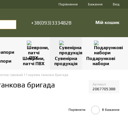
Порівняння
Бажання
Вхід
+38(093)3334828
Мій кошик
Шеврони,
Сувенірна
Подарункові
апори
патчі ПВХ
продукція
набори
релок гумовий 17 окрема танкова бригада
танкова бригада
Артикул
2067705388
Порівняти
В бажання