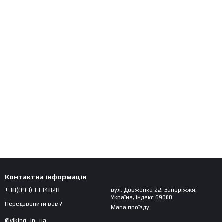
Контактна інформація
+38(093)3334828
вул. Довженка 22, Запоріжжя,
Україна, індекс 69000
Передзвонити вам?
Мапа проїзду
@viking_in_ua