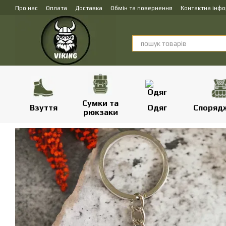
Перейти до основного контенту
Про нас
Оплата
Доставка
Обмін та повернення
Контактна інф
Сумки та
Взуття
Одяг
Споряд
рюкзаки