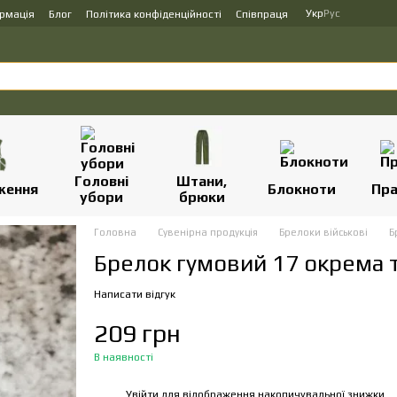
Укр
Рус
ормація
Блог
Політика конфіденційності
Співпраця
Головні
Штани,
ження
Блокноти
Пр
убори
брюки
Головна
Сувенірна продукція
Брелоки військові
Б
Брелок гумовий 17 окрема 
Написати відгук
209 грн
В наявності
Увійти
для відображення накопичувальної знижки
%