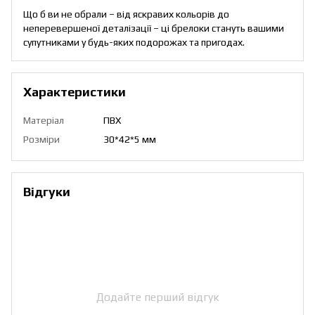
Що б ви не обрали – від яскравих кольорів до
неперевершеної деталізації – ці брелоки стануть вашими
супутниками у будь-яких подорожах та пригодах.
Характеристики
Матеріал
ПВХ
Розміри
30*42*5 мм
Відгуки
Додайте перший відгук