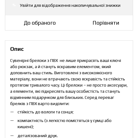
Увійти
для відображення накопичувальної знижки
%
До обраного
Порівняти
Опис
Сувенірні брелоки з ПВХ не лише прикрасять ваші ключі
або рюкзак, а й стануть яскравим елементом, який
доповнить ваш стиль. Виготовлені з високоякісного
матеріалу, вони не втрачають свою яскравість та стійкість
протягом тривалого часу. Ці брелоки – не просто аксесуари,
а елементи, які підкреслять вашу особистість та стануть
відмінним подарунком для близьких. Серед переваг
брелків з ПВХ варто виділити:
стійкість до вологи та сонця;
компактність (з легкістю помістяться у сумці або
кишені);
деталізований друк.