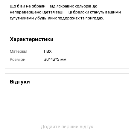
Що б ви не обрали – від яскравих кольорів до
неперевершеної деталізації – ці брелоки стануть вашими
супутниками у будь-яких подорожах та пригодах.
Характеристики
Матеріал
ПВХ
Розміри
30*42*5 мм
Відгуки
Додайте перший відгук