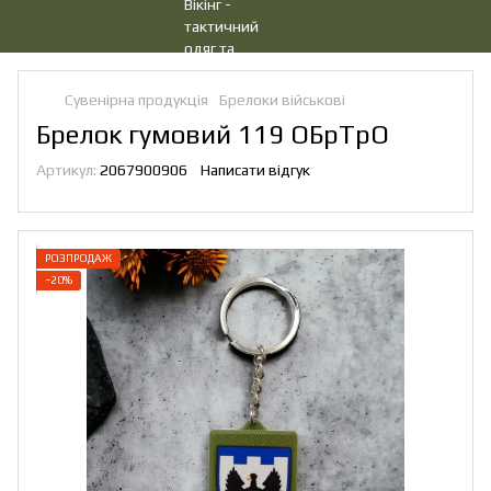
Сувенірна продукція
Брелоки військові
Брелок гумовий 119 ОБрТрО
Артикул:
2067900906
Написати відгук
РОЗПРОДАЖ
−20%