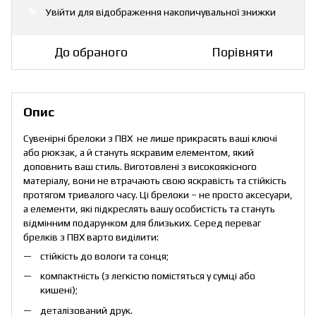
Увійти
для відображення накопичувальної знижки
%
До обраного
Порівняти
Опис
Сувенірні брелоки з ПВХ не лише прикрасять ваші ключі
або рюкзак, а й стануть яскравим елементом, який
доповнить ваш стиль. Виготовлені з високоякісного
матеріалу, вони не втрачають свою яскравість та стійкість
протягом тривалого часу. Ці брелоки – не просто аксесуари,
а елементи, які підкреслять вашу особистість та стануть
відмінним подарунком для близьких. Серед переваг
брелків з ПВХ варто виділити:
стійкість до вологи та сонця;
компактність (з легкістю помістяться у сумці або
кишені);
деталізований друк.