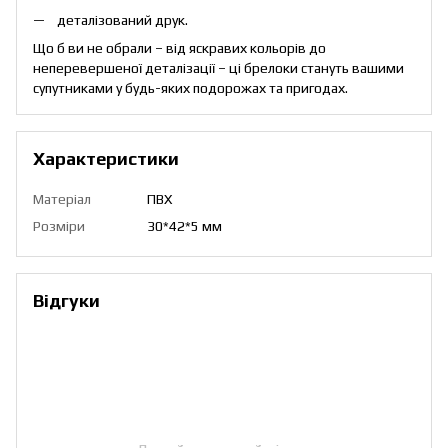
деталізований друк.
Що б ви не обрали – від яскравих кольорів до
неперевершеної деталізації – ці брелоки стануть вашими
супутниками у будь-яких подорожах та пригодах.
Характеристики
Матеріал
ПВХ
Розміри
30*42*5 мм
Відгуки