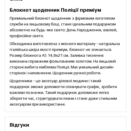
Блокнот щоденник Поліції преміум
Преміальний блокнот щоденник з фірмовим логотипом
служби на лицьовому боці, стане ідеальним подарунком
абсолютно на будь-яке свято: День Народження, ювілей,
професійне свято.
Обкладинка виготовлена з якісного матеріалу - натуральна
італійська шкіра якості преміум, блокнот не згинається.
Розмір блокнота А5 14,8х21 см. Заливка тиснення
виконана справжнім фольгованим золотом. На лицьовій
стороні вибита емблема Поліції. Має унікальний дизайн
сторінок і наповнення. Щоденник ручної роботи.
Щоденники - це аксесуар ділової людини і такий
подарунок зможе допомогти спланувати графік, зробити
важливі позначки. Такий подарунок допоможе легко
зберегти час, структурувати плани і стане дуже стильним
аксесуаром при використанні.
Відгуки