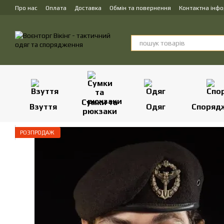
Перейти до основного контенту
Про нас
Оплата
Доставка
Обмін та повернення
Контактна інф
Сумки та
Взуття
Одяг
Споряд
рюкзаки
РОЗПРОДАЖ