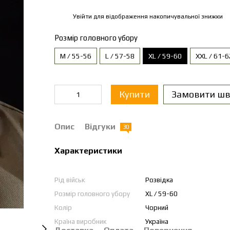
Увійти
для відображення накопичувальної знижки
%
Розмір головного убору
M / 55-56
L / 57-58
XL / 59-60
XXL / 61-6
Купити
Замовити шв
Опис
Відгуки
30
Характеристики
Рід військ
Розвідка
Розмір головного убору
XL / 59-60
Колір
Чорний
Країна виробник
Україна