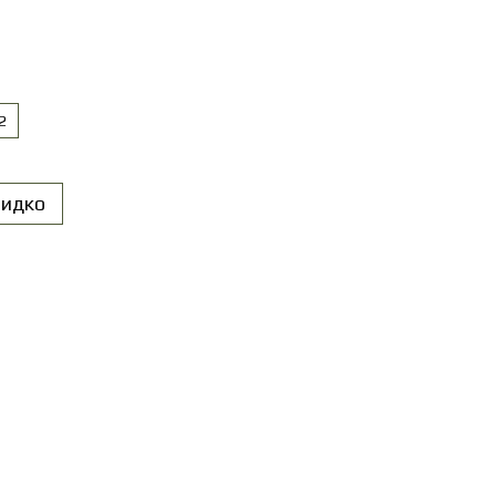
2
идко