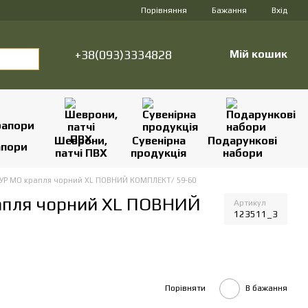
Порівняння
Бажання
Вхід
+38(093)3334828
Мій кошик
Шеврони,
Сувенірна
Подарункові
апори
патчі ПВХ
продукція
набори
 ГУР МО крапля чорний XL ПОВНИЙ КОМПЛЕКТ/ 59-60
рапля чорний XL ПОВНИЙ
Артикул
123511_3
Порівняти
В бажання