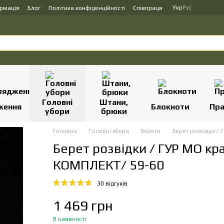
Укр
Рус
ормація
Блог
Політика конфіденційності
Співпраця
Головні
Штани,
ження
Блокноти
Пр
убори
брюки
Головна
Головні убори
Берети
Берет розвідки /
Берет розвідки / ГУР МО к
КОМПЛЕКТ/ 59-60
30 відгуків
1 469 грн
В наявності