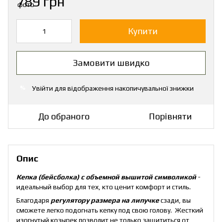
789 грн
Купити
Замовити швидко
Увійти
для відображення накопичувальної знижки
%
До обраного
Порівняти
Опис
Кепка (бейсболка) с объемной вышитой символикой
-
идеальный выбор для тех, кто ценит комфорт и стиль.
Благодаря
регулятору размера на липучке
сзади, вы
сможете легко подогнать кепку под свою голову. Жесткий
изогнутый козырек позволит не только защититься от