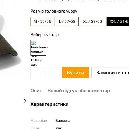
Розмір головного убору
M / 55-56
L / 57-58
XL / 59-60
XXL / 61-6
Виберіть колір
Купити
Замовити шв
Опис
Новий відгук або коментар
Характеристики
Матеріал
Бавовна
Колір
Хакі