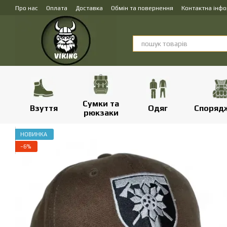
Перейти до основного контенту
Про нас
Оплата
Доставка
Обмін та повернення
Контактна інф
Сумки та
Взуття
Одяг
Споряд
рюкзаки
НОВИНКА
−6%