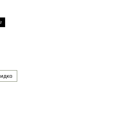
2
идко