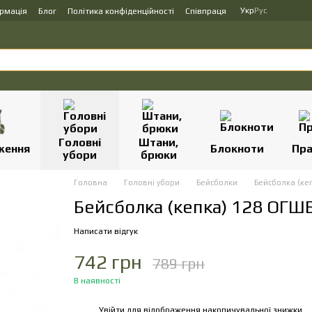
Укр
Рус
ормація
Блог
Політика конфіденційності
Співпраця
Головні
Штани,
ження
Блокноти
Пр
убори
брюки
Головна
Головні убори
Бейсболки
Бейсболка (кеп
Бейсболка (кепка) 128 ОГШБ
Написати відгук
742 грн
789 грн
В наявності
Увійти
для відображення накопичувальної знижки
%