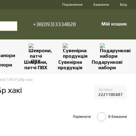
Порівняння
Бажання
Вхід
+38(093)3334828
Мій кошик
Шеврони,
Сувенірна
Подарункові
апори
патчі ПВХ
продукція
набори
ка) 128 ОГШБр хакі
р хакі
Артикул
2221180487
Порівняти
В бажання