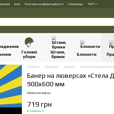
Укр
Рус
ормація
Блог
Політика конфіденційності
Співпраця
Головні
Штани,
ження
Блокноти
Пр
убори
брюки
Головна
Прапори
Банери
Банер на люверсах «Ст
Банер на люверсах «Стела 
900х600 мм
Написати відгук
719 грн
В наявності