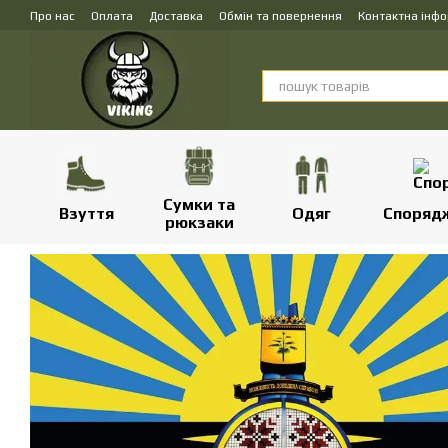
Перейти до основного контенту
Про нас
Оплата
Доставка
Обмін та повернення
Контактна інф
Сумки та
Взуття
Одяг
Споряд
рюкзаки