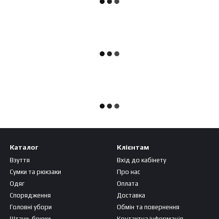
Каталог
Клієнтам
Взуття
Вхід до кабінету
Сумки та рюкзаки
Про нас
Одяг
Оплата
Спорядження
Доставка
Головні убори
Обмін та повернення
Штани, брюки
Контактна інформація