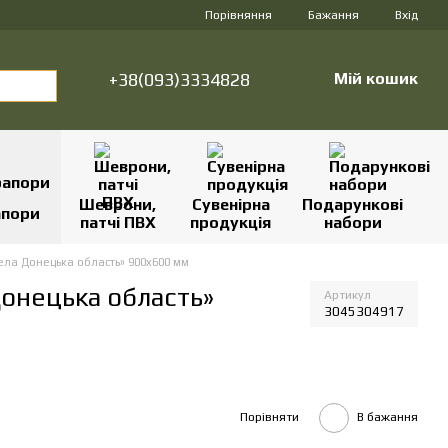
Порівняння
Бажання
Вхід
+38(093)3334828
Мій кошик
Шеврони,
Сувенірна
Подарункові
апори
патчі ПВХ
продукція
набори
ела Донецька область» 900х600 мм
Донецька область»
Артикул
3045304917
Порівняти
В бажання