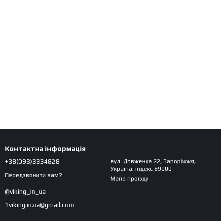
Контактна інформація
+38(093)3334828
вул. Довженка 22, Запоріжжя,
Україна, індекс 69000
Передзвонити вам?
Мапа проїзду
@viking_in_ua
1viking.in.ua@gmail.com