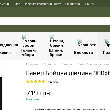
Укр
Рус
ормація
Блог
Політика конфіденційності
Співпраця
Головні
Штани,
ження
Блокноти
Пр
убори
брюки
Головна
Прапори
Банери
Банер Бойова дівчина 
Банер Бойова дівчина 900х
1 відгук
719 грн
В наявності
Увійти
для відображення накопичувальної знижки
%