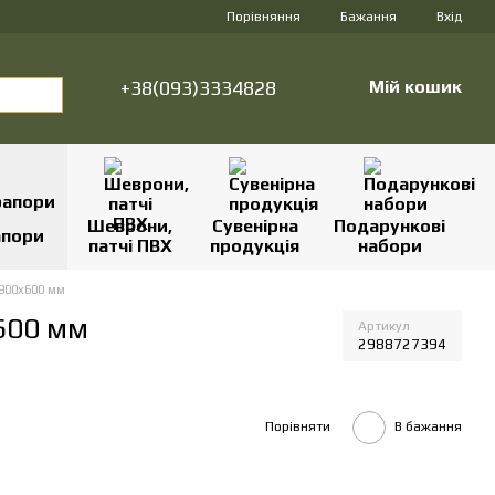
Порівняння
Бажання
Вхід
+38(093)3334828
Мій кошик
Шеврони,
Сувенірна
Подарункові
апори
патчі ПВХ
продукція
набори
900х600 мм
600 мм
Артикул
2988727394
Порівняти
В бажання