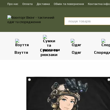
Перейти до основного контенту
Про нас
Оплата
Доставка
Обмін та повернення
Контактна інф
Сумки та
Взуття
Одяг
Споряд
рюкзаки