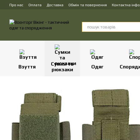
Перейти до основного контенту
Про нас
Оплата
Доставка
Обмін та повернення
Контактна інф
Сумки та
Взуття
Одяг
Споряд
рюкзаки