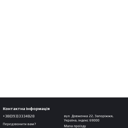
Контактна інформація
+38(093)3334828
вул. Довженка 22, Запоріжжя,
Україна, індекс 69000
Передзвонити вам?
Мапа проїзду