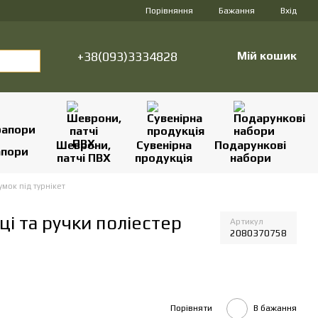
Порівняння
Бажання
Вхід
+38(093)3334828
Мій кошик
Шеврони,
Сувенірна
Подарункові
апори
патчі ПВХ
продукція
набори
умок під турнікет
ці та ручки поліестер
Артикул
2080370758
Порівняти
В бажання