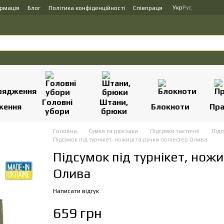
Укр
Рус
ормація
Блог
Політика конфіденційності
Співпраця
Головні
Штани,
ження
Блокноти
Пр
убори
брюки
Головна
Сумки та рюкзаки
Підсумки тактичні
Підс
Підсумок під турнікет, ножиці та ручки поліестер Олива
Підсумок під турнікет, ножи
Олива
Написати відгук
659 грн