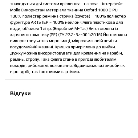
знаходяться дві системи кріплення: - на пояс - інтерфейс
Molle Використані матеріали тканина Oxford 1000 D PU –
100% поліестер ремінна стрічка (coyote) – 100% поліестер
фурнітура ARTSTEP – 100% нейлон Фляга пластикова для
води, об'ємом 1 літр. (Виробний M-Tac) Виготовлена із
харчового пластику (PE) (ТУ 22.2-3.--001:2016) Його можна
використовувати в морозилці, мікрохвильовій печі та
посудомийній машині. Кришка прикріплена до шийки.
Дужку можна використовувати для кріплення на карабін,
ремінь, стропу. Така фляга стане в пригоді любителям
походів, риболовлі, полювання. Відшиваємо всі вироби як
в роздріб, так і оптовими партіями.
Відгуки