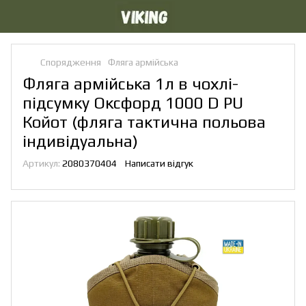
Спорядження
Фляга армійська
Фляга армійська 1л в чохлі-
підсумку Оксфорд 1000 D PU
Койот (фляга тактична польова
індивідуальна)
Артикул:
2080370404
Написати відгук