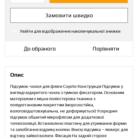
Замовити швидко
Увійти
для відображення накопичувальної знижки
%
До обраного
Порівняти
Опис
Підсумок-чохол для фляги Coyote Конструкція Підсумок у
вигляді відкритого чохла з гумкою фіксатором. Основним
матеріалом є міцна поліестерова тканина з
поліуретановим покриттям (морозостійка,
вологовідштовхувальна, не деформується) Усередині
підсумок обшитий мікрофлісом для додаткової
теплоізоляції. Встановлено пластину для утримання форми
та запобігання відриву кнопки. Внизу підсумка – люверс для
відтоку зайвої вологи. Фіксація На задній стороні