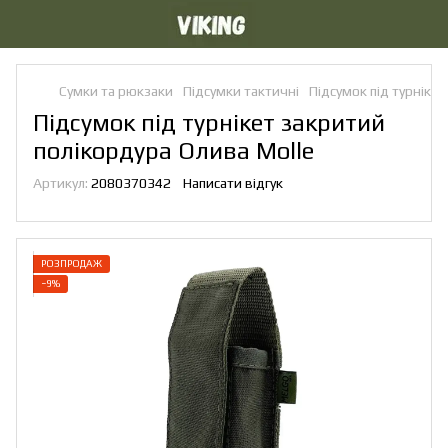
Сумки та рюкзаки
Підсумки тактичні
Підсумок під турнікет
Підсумок під турнікет закритий
полікордура Олива Molle
Артикул:
2080370342
Написати відгук
РОЗПРОДАЖ
−9%