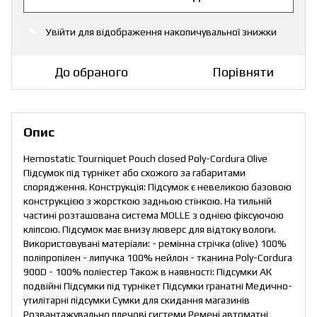
Увійти
для відображення накопичувальної знижки
%
До обраного
Порівняти
Опис
Hemostatic Tourniquet Pouch closed Poly-Cordura Olive
Підсумок під турнікет або схожого за габаритами
спорядження. Конструкція: Підсумок є невеликою базовою
конструкцією з жорсткою задньою стінкою. На тильній
частині розташована система MOLLE з однією фіксуючою
кліпсою. Підсумок має внизу люверс для відтоку вологи.
Використовувані матеріали: - ремінна стрічка (olive) 100%
поліпропілен - липучка 100% нейлон - тканина Poly-Cordura
900D - 100% поліестер Також в наявності: Підсумки АК
подвійні Підсумки під турнікет Підсумки гранатні Медично-
утилітарні підсумки Сумки для скидання магазинів
Розвантажувально плечові системи Ремені автоматні