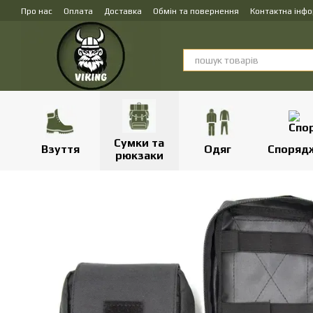
Перейти до основного контенту
Про нас
Оплата
Доставка
Обмін та повернення
Контактна інф
Сумки та
Взуття
Одяг
Споряд
рюкзаки