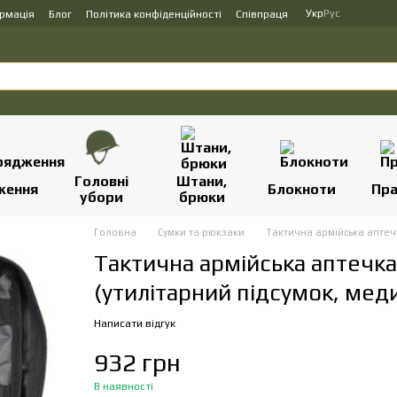
Укр
Рус
ормація
Блог
Політика конфіденційності
Співпраця
Головні
Штани,
ження
Блокноти
Пр
убори
брюки
Головна
Сумки та рюкзаки
Тактична армійська аптеч
Тактична армійська аптечк
(утилітарний підсумок, мед
Написати відгук
932 грн
В наявності