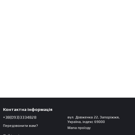
Контактна інформація
+38(093)3334828
вул. Довженка 22, Запоріжжя,
Україна, індекс 69000
Передзвонити вам?
Мапа проїзду