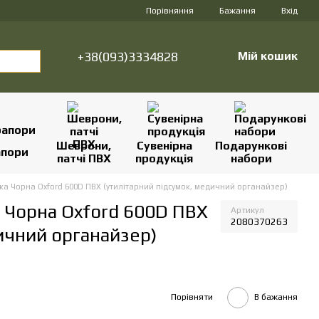
Порівняння
Бажання
Вхід
+38(093)3334828
Мій кошик
Шеврони,
Сувенірна
Подарункові
апори
патчі ПВХ
продукція
набори
ка Чорна Oxford 600D ПВХ (утилітарний підсумок, медичний органайзер)
а Чорна Oxford 600D ПВХ
Артикул
2080370263
ичний органайзер)
Порівняти
В бажання