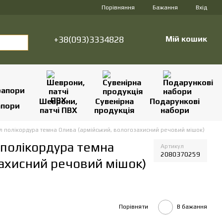
Порівняння
Бажання
Вхід
+38(093)3334828
Мій кошик
Шеврони,
Сувенірна
Подарункові
апори
патчі ПВХ
продукція
набори
5 л полікордура темна Олива (армійський, вологозахисний речовий мішок)
л полікордура темна
Артикул
2080370259
захисний речовий мішок)
Порівняти
В бажання