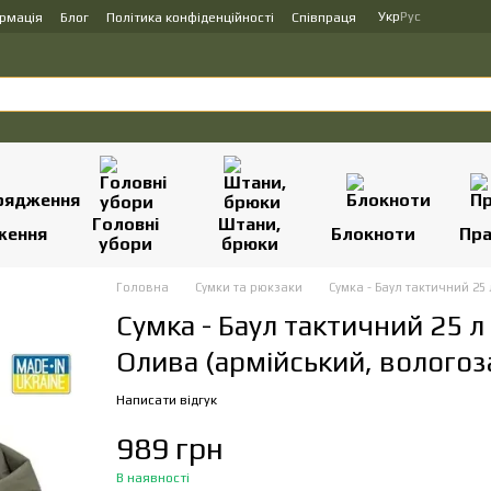
Укр
Рус
ормація
Блог
Політика конфіденційності
Співпраця
Головні
Штани,
ження
Блокноти
Пр
убори
брюки
Головна
Сумки та рюкзаки
Сумка - Баул тактичний 2
Сумка - Баул тактичний 25 
Олива (армійський, волого
Написати відгук
989 грн
В наявності