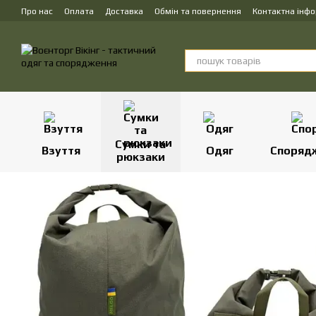
Перейти до основного контенту
Про нас
Оплата
Доставка
Обмін та повернення
Контактна інф
Сумки та
Взуття
Одяг
Споряд
рюкзаки