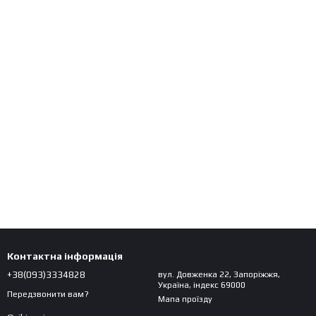
Контактна інформація
+38(093)3334828
вул. Довженка 22, Запоріжжя,
Україна, індекс 69000
Передзвонити вам?
Мапа проїзду