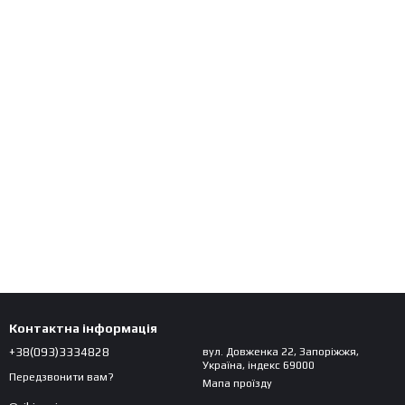
Контактна інформація
+38(093)3334828
вул. Довженка 22, Запоріжжя,
Україна, індекс 69000
Передзвонити вам?
Мапа проїзду