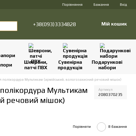
Порівняння
Бажання
Вхід
+38(093)3334828
Мій кошик
Шеврони,
Сувенірна
Подарункові
апори
патчі ПВХ
продукція
набори
5 л полікордура Мультикам (армійський, вологозахисний речовий мішок)
л полікордура Мультикам
Артикул
2080370235
ий речовий мішок)
Порівняти
В бажання