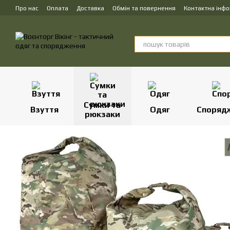
Перейти до основного контенту
Про нас
Оплата
Доставка
Обмін та повернення
Контактна інф
Сумки та
Взуття
Одяг
Споряд
рюкзаки