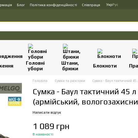
Укр
Рус
ормація
Блог
Політика конфіденційності
Співпраця
Головні
Штани,
ження
Блокноти
Пр
убори
брюки
Головна
Сумки та рюкзаки
Сумка - Баул тактичний 4
Сумка - Баул тактичний 45 
(армійський, вологозахисн
Написати відгук
1 089 грн
В наявності