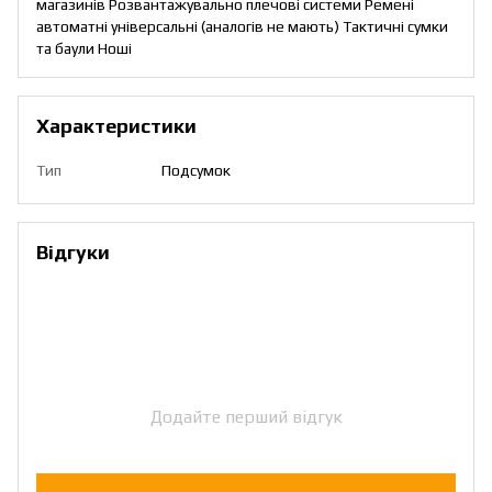
магазинів Розвантажувально плечові системи Ремені
автоматні універсальні (аналогів не мають) Тактичні сумки
та баули Ноші
Характеристики
Тип
Подсумок
Відгуки
Додайте перший відгук