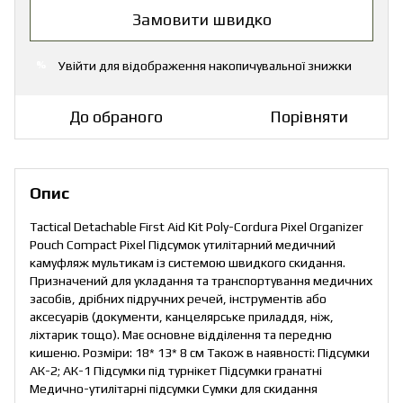
Замовити швидко
Увійти
для відображення накопичувальної знижки
%
До обраного
Порівняти
Опис
Tactical Detachable First Aid Kit Poly-Cordura Pixel Organizer
Pouch Compact Pixel Підсумок утилітарний медичний
камуфляж мультикам із системою швидкого скидання.
Призначений для укладання та транспортування медичних
засобів, дрібних підручних речей, інструментів або
аксесуарів (документи, канцелярське приладдя, ніж,
ліхтарик тощо). Має основне відділення та передню
кишеню. Розміри: 18* 13* 8 см Також в наявності: Підсумки
АК-2; АК-1 Підсумки під турнікет Підсумки гранатні
Медично-утилітарні підсумки Сумки для скидання