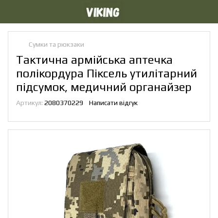
Сумки та рюкзаки
Тактична армійська аптечка
полікордура Піксель утилітарний
підсумок, медичний органайзер
Артикул:
2080370229
Написати відгук