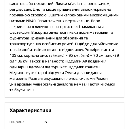
висотою або складений. Лямки м'які із наповнювачем,
регульовані. Дно та місце пришивання лямок укріплено
посиленою стропою. Зшитий капроновими високоміцними
нитками №40. Завантаження вертикальне. Верх
закривається липучкою, загортається і замикається
фастексом. Використовуються тільки якісні матеріали та
фурнітура! Призначений для зберігання та
транспортування особистих речей. Підійде для військових
та всіх любителів активного відпочинку. Розміри: висота
105 см, корисна висота (макс) – 95 см, (мін) – 70 см, дно-39
см * 36 см. Також в наявності: Підсумки АК подвійні /
одинарні Підсумки під турнікет Підсумки гранатні
Медично-утилітарні підсумки Сумки для скидання
магазинів Розвантажувально плечові системи Ремені
універсальні універсальні (аналогів немає) Тактичні сумки
та баули Ноші
Характеристики
Ширина
36