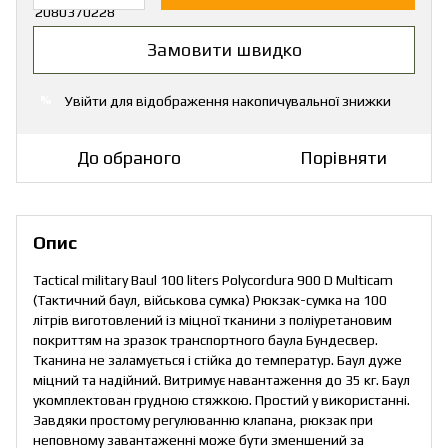
Замовити швидко
Увійти
для відображення накопичувальної знижки
%
До обраного
Порівняти
Опис
Tactical military Baul 100 liters Polyсordura 900 D Multicam
(Тактичний баул, військова сумка) Рюкзак-сумка на 100
літрів виготовлений із міцної тканини з поліуретановим
покриттям на зразок транспортного баула Бундесвер.
Тканина не заламується і стійка до температур. Баул дуже
міцний та надійний. Витримує навантаження до 35 кг. Баул
укомплектован грудною стяжкою. Простий у використанні.
Завдяки простому регулюванню клапана, рюкзак при
неповному завантаженні може бути зменшений за