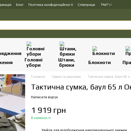
Укр
Рус
ормація
Блог
Політика конфіденційності
Співпраця
Головні
Штани,
ження
Блокноти
Пр
убори
брюки
Головна
Сумки та рюкзаки
Тактична сумка, баул 65 
Тактична сумка, баул 65 л 
Написати відгук
1 919 грн
В наявності
Увійти
для відображення накопичувальної знижки
%