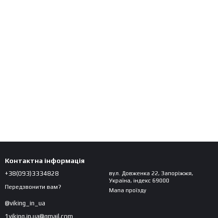
Контактна інформація
+38(093)3334828
вул. Довженка 22, Запоріжжя,
Україна, індекс 69000
Передзвонити вам?
Мапа проїзду
@viking_in_ua
1viking.in.ua@gmail.com