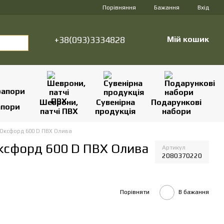
Порівняння
Бажання
Вхід
+38(093)3334828
Мій кошик
Шеврони,
Сувенірна
Подарункові
апори
патчі ПВХ
продукція
набори
л Оксфорд 600 D ПВХ Олива
Оксфорд 600 D ПВХ Олива
Артикул
2080370220
Порівняти
В бажання