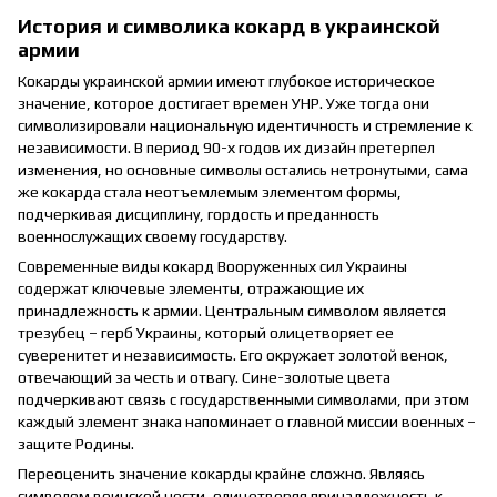
История и символика кокард в украинской
армии
Кокарды украинской армии имеют глубокое историческое
значение, которое достигает времен УНР. Уже тогда они
символизировали национальную идентичность и стремление к
независимости. В период 90-х годов их дизайн претерпел
изменения, но основные символы остались нетронутыми, сама
же кокарда стала неотъемлемым элементом формы,
подчеркивая дисциплину, гордость и преданность
военнослужащих своему государству.
Современные виды кокард Вооруженных сил Украины
содержат ключевые элементы, отражающие их
принадлежность к армии. Центральным символом является
трезубец – герб Украины, который олицетворяет ее
суверенитет и независимость. Его окружает золотой венок,
отвечающий за честь и отвагу. Сине-золотые цвета
подчеркивают связь с государственными символами, при этом
каждый элемент знака напоминает о главной миссии военных –
защите Родины.
Переоценить значение кокарды крайне сложно. Являясь
символом воинской чести, олицетворяя принадлежность к