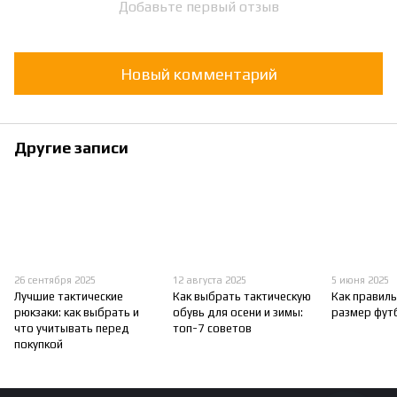
Добавьте первый отзыв
Новый комментарий
Другие записи
26 сентября 2025
12 августа 2025
5 июня 2025
Лучшие тактические
Как выбрать тактическую
Как правил
рюкзаки: как выбрать и
обувь для осени и зимы:
размер фут
что учитывать перед
топ-7 советов
покупкой