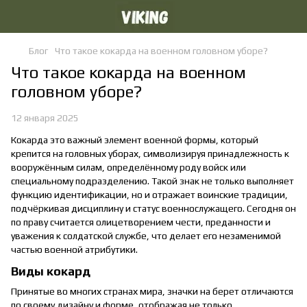
Блог
Что такое кокарда на военном головном уборе?
Что такое кокарда на военном
головном уборе?
12 января 2025
Кокарда это важный элемент военной формы, который
крепится на головных уборах, символизируя принадлежность к
вооружённым силам, определённому роду войск или
специальному подразделению. Такой знак не только выполняет
функцию идентификации, но и отражает воинские традиции,
подчёркивая дисциплину и статус военнослужащего. Сегодня он
по праву считается олицетворением чести, преданности и
уважения к солдатской службе, что делает его незаменимой
частью военной атрибутики.
Виды кокард
Принятые во многих странах мира, значки на берет отличаются
по своему дизайну и форме, отображая не только