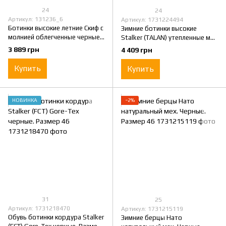
24
24
Артикул: 131236_6
Артикул: 1731224494
Ботинки высокие летние Скиф с
Зимние ботинки высокие
молнией облегченные черные.
Stalker (TALAN) утепленные мех
Размер 46
черные. Размер 46
3 889 грн
4 409 грн
Купить
Купить
НОВИНКА
−2%
31
25
Артикул: 1731218470
Артикул: 1731215119
Обувь ботинки кордура Stalker
Зимние берцы Нато