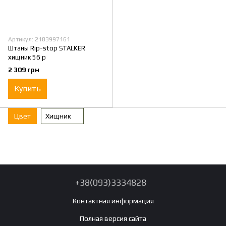
Артикул: 2183997161
Штаны Rip-stop STALKER
хищник 56 р
2 309 грн
Купить
Цвет
Хищник
+38(093)3334828
Контактная информация
Полная версия сайта