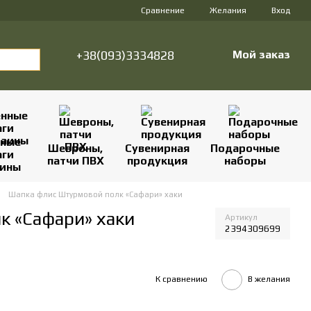
Сравнение
Желания
Вход
+38(093)3334828
Мой заказ
нные
Шевроны,
Сувенирная
Подарочные
аги
патчи ПВХ
продукция
наборы
аины
Шапка флис Штурмовой полк «Сафари» хаки
к «Сафари» хаки
Артикул
2394309699
К сравнению
В желания