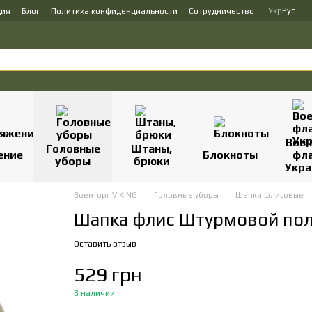
Укр
Рус
ция
Блог
Политика конфиденциальности
Сотрудничество
Вое
Головные
Штаны,
ение
Блокноты
фл
уборы
брюки
Укр
Военторг VIKING
Головные уборы
Шапки флисовые
Шапка флис Штурмовой пол
Оставить отзыв
529 грн
В наличии