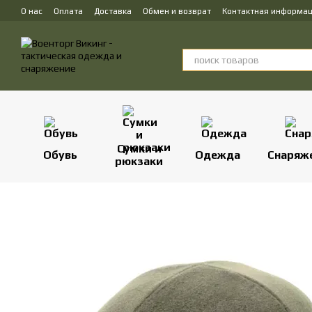
Перейти к основному контенту
О нас
Оплата
Доставка
Обмен и возврат
Контактная информа
Сумки и
Обувь
Одежда
Снаряж
рюкзаки