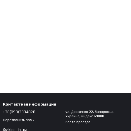
Контактная информация
+38(093)3334828
ул. Довженко 22, Запорожье,
Украина, индекс 69000
Перезвонить вам?
Карта проезда
@viking_in_ua