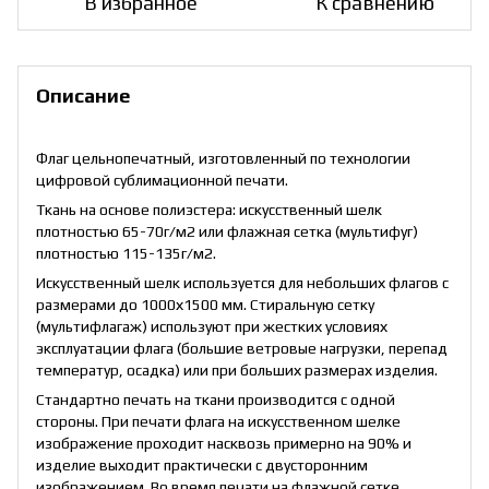
В избранное
К сравнению
Описание
Флаг цельнопечатный, изготовленный по технологии
цифровой сублимационной печати.
Ткань на основе полиэстера: искусственный шелк
плотностью 65-70г/м2 или флажная сетка (мультифуг)
плотностью 115-135г/м2.
Искусственный шелк используется для небольших флагов с
размерами до 1000х1500 мм. Стиральную сетку
(мультифлагаж) используют при жестких условиях
эксплуатации флага (большие ветровые нагрузки, перепад
температур, осадка) или при больших размерах изделия.
Стандартно печать на ткани производится с одной
стороны. При печати флага на искусственном шелке
изображение проходит насквозь примерно на 90% и
изделие выходит практически с двусторонним
изображением. Во время печати на флажной сетке