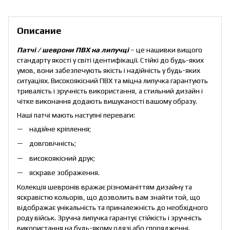
Описание
Патчі / шеврони ПВХ на липучці
– це нашивки вищого
стандарту якості у світі ідентифікації. Стійкі до будь-яких
умов, вони забезпечують якість і надійність у будь-яких
ситуаціях. Високоякісний ПВХ та міцна липучка гарантують
тривалість і зручність використання, а стильний дизайн і
чітке виконання додають вишуканості вашому образу.
Наші патчі мають наступні переваги:
надійне кріплення;
довговічність;
високоякісний друк;
яскраве зображення.
Колекція шевронів вражає різноманіттям дизайну та
яскравістю кольорів, що дозволить вам знайти той, що
відображає унікальність та приналежність до необхідного
роду військ. Зручна липучка гарантує стійкість і зручність
використання на будь-якому одязі або спорядженні.