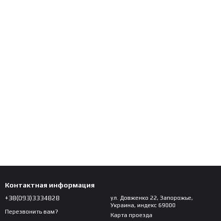
Контактная информация
+38(093)3334828
ул. Довженко 22, Запорожье,
Украина, индекс 69000
Перезвонить вам?
Карта проезда