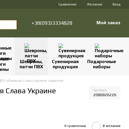
Сравнение
Желания
Вход
+38(093)3334828
Мой заказ
нные
Шевроны,
Сувенирная
Подарочные
аги
патчи ПВХ
продукция
наборы
аины
 ВСУ объемная Слава Украине защитник
я Слава Украине
Артикул
2086826226
К сравнению
В желания