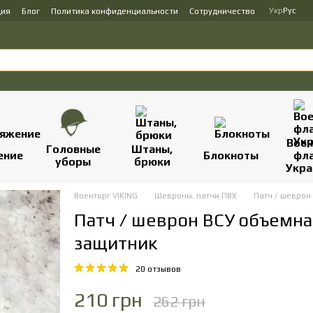
Укр
Рус
ция
Блог
Политика конфиденциальности
Сотрудничество
Вое
Головные
Штаны,
ение
Блокноты
фл
уборы
брюки
Укр
Военторг VIKING
Шевроны, патчи ПВХ
Патч / шеврон
Патч / шеврон ВСУ объемна
защитник
20 отзывов
210 грн
262 грн