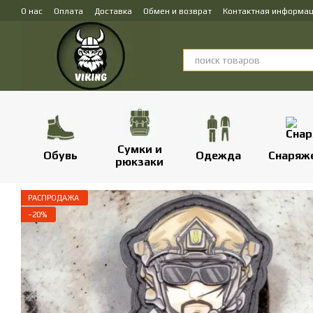
Перейти к основному контенту
О нас
Оплата
Доставка
Обмен и возврат
Контактная информа
Сумки и
Обувь
Одежда
Снаряж
рюкзаки
РАСПРОДАЖА
−20%