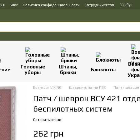
Укр
Рус
ция
Блог
Политика конфиденциальности
Сотрудничество
Вое
Головные
Штаны,
ение
Блокноты
фл
уборы
брюки
Укр
Военторг VIKING
Шевроны, патчи ПВХ
Патч / шеврон 
Патч / шеврон ВСУ 421 отд
беспилотных систем
Оставить отзыв
262 грн