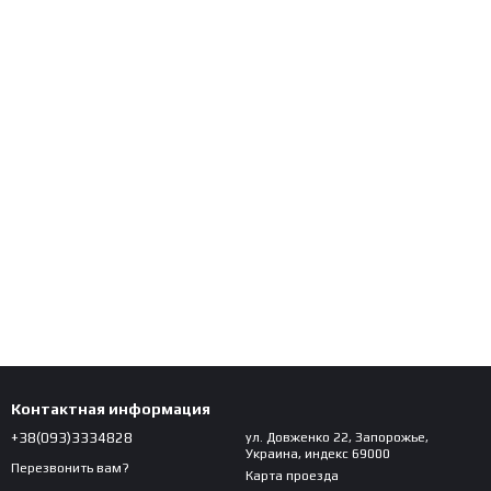
Контактная информация
+38(093)3334828
ул. Довженко 22, Запорожье,
Украина, индекс 69000
Перезвонить вам?
Карта проезда