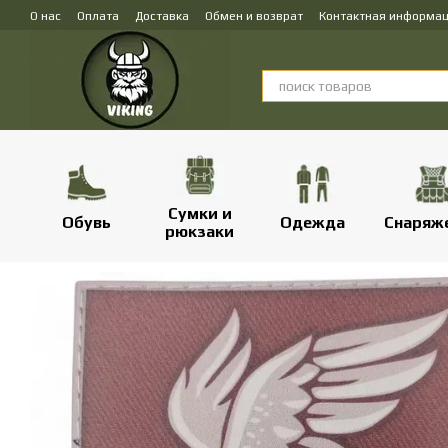
Перейти к основному контенту
О нас
Оплата
Доставка
Обмен и возврат
Контактная информа
Сумки и
Обувь
Одежда
Снаряж
рюкзаки