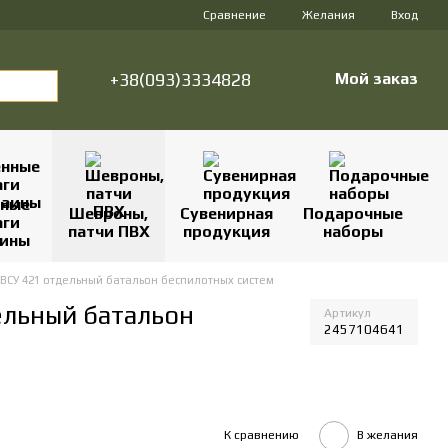
Сравнение
Желания
Вход
+38(093)3334828
Мой заказ
нные
Шевроны,
Сувенирная
Подарочные
аги
патчи ПВХ
продукция
наборы
аины
ВСУ 421 отдельный батальон беспилотных систем
ельный батальон
Артикул
2457104641
К сравнению
В желания