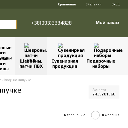
Сравнение
Желания
Вход
+38(093)3334828
Мой заказ
нные
Шевроны,
Сувенирная
Подарочные
аги
патчи ПВХ
продукция
наборы
аины
"Viking" на липучке
ипучке
Артикул
2435201568
К сравнению
В желания