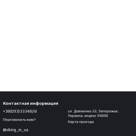
Контактная информация
+38(093)3334828
ул. Довженко 22, Запорожье,
Украина, индекс 69000
Перезвонить вам?
Карта проезда
@viking_in_ua