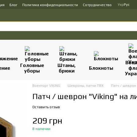
Укр
Рус
ция
Блог
Политика конфиденциальности
Сотрудничество
Вое
Головные
Штаны,
ение
Блокноты
фл
уборы
брюки
Укр
Военторг VIKING
Шевроны, патчи ПВХ
Патч / шеврон 
Патч / шеврон "Viking" на л
Оставить отзыв
209 грн
В наличии