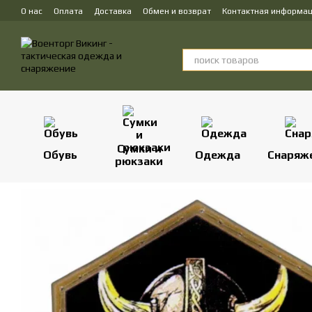
Перейти к основному контенту
О нас
Оплата
Доставка
Обмен и возврат
Контактная информа
Сумки и
Обувь
Одежда
Снаряж
рюкзаки