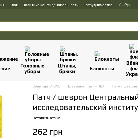
Укр
Рус
ция
Блог
Политика конфиденциальности
Сотрудничество
Вое
Головные
Штаны,
ение
Блокноты
фл
уборы
брюки
Укр
Военторг VIKING
Шевроны, патчи ПВХ
Патч / шеврон
Патч / шеврон Центральный
исследовательский институ
Оставить отзыв
262 грн