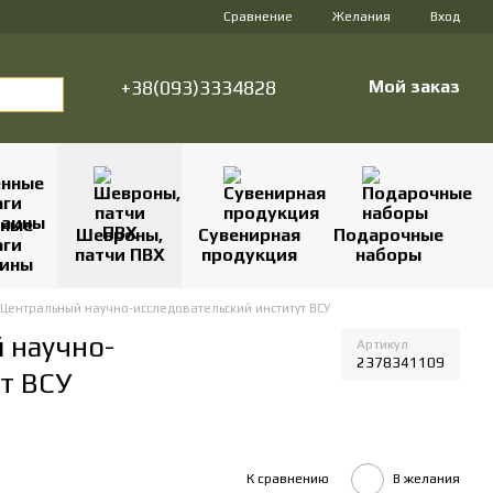
Сравнение
Желания
Вход
+38(093)3334828
Мой заказ
нные
Шевроны,
Сувенирная
Подарочные
аги
патчи ПВХ
продукция
наборы
аины
 Центральный научно-исследовательский институт ВСУ
 научно-
Артикул
2378341109
т ВСУ
К сравнению
В желания