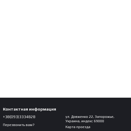
Контактная информация
+38(093)3334828
ул. Довженко 22, Запорожье,
Украина, индекс 69000
Перезвонить вам?
Карта проезда