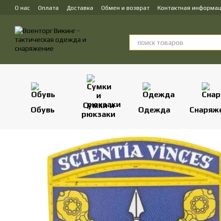
Перейти к основному контенту
О нас
Оплата
Доставка
Обмен и возврат
Контактная информа
Сумки и
Обувь
Одежда
Снаряж
рюкзаки