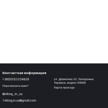
Контактная информация
+38(093)3334828
ул. Довженко 22, Запорожье,
Украина, индекс 69000
Перезвонить вам?
Карта проезда
@viking_in_ua
1viking.in.ua@gmail.com