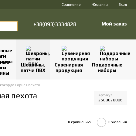
Сравнение
Желания
Вход
+38(093)3334828
Мой заказ
нные
Шевроны,
Сувенирная
Подарочные
аги
патчи ПВХ
продукция
наборы
аины
 кокарда Горная пехота
ная пехота
Артикул
2588028006
К сравнению
В желания