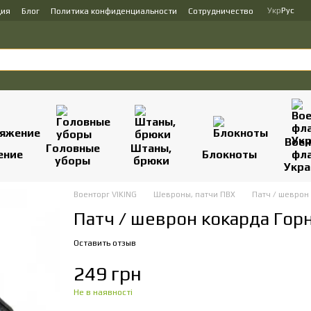
Укр
Рус
ция
Блог
Политика конфиденциальности
Сотрудничество
Вое
Головные
Штаны,
ение
Блокноты
фл
уборы
брюки
Укр
Военторг VIKING
Шевроны, патчи ПВХ
Патч / шеврон
Патч / шеврон кокарда Гор
Оставить отзыв
249 грн
Не в наявності