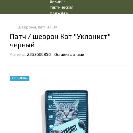
Шевроны, патчи ПВХ
Патч / шеврон Кот "Уклониcт"
черный
Артикул:
2263600850
Оставить отзыв
НОВИНКА