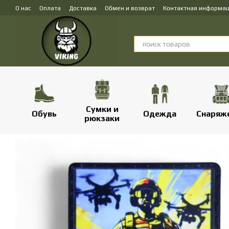
Перейти к основному контенту
О нас
Оплата
Доставка
Обмен и возврат
Контактная информа
Сумки и
Обувь
Одежда
Снаряж
рюкзаки