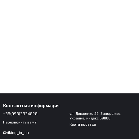
Контактная информация
+38(093)3334828
ул. Довженко 22, Запорожье,
Украина, индекс 69000
Перезвонить вам?
Карта проезда
@viking_in_ua