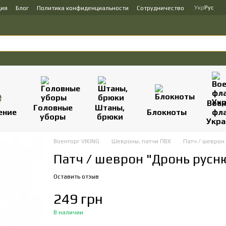
Укр
Рус
ция
Блог
Политика конфиденциальности
Сотрудничество
Вое
Головные
Штаны,
ение
Блокноты
фл
уборы
брюки
Укр
Военторг VIKING
Шевроны, патчи ПВХ
Патч / шеврон
Патч / шеврон "Дронь русн
Оставить отзыв
249 грн
В наличии