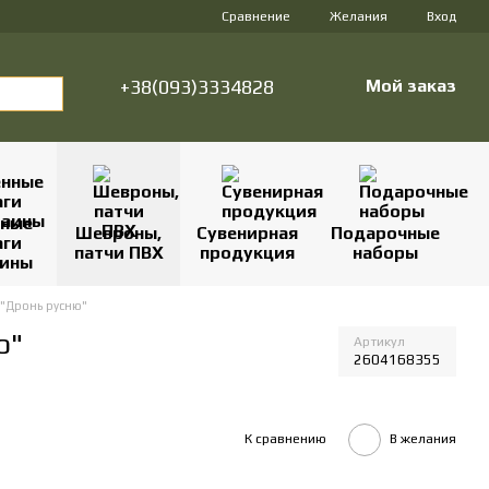
Сравнение
Желания
Вход
+38(093)3334828
Мой заказ
нные
Шевроны,
Сувенирная
Подарочные
аги
патчи ПВХ
продукция
наборы
аины
 "Дронь русню"
ю"
Артикул
2604168355
К сравнению
В желания