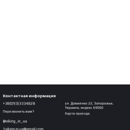
Контактная информация
+38(093)3334828
ул. Довженко 22, Запорожье,
Украина, индекс 69000
Перезвонить вам?
Карта проезда
@viking_in_ua
1viking.in.ua@gmail.com