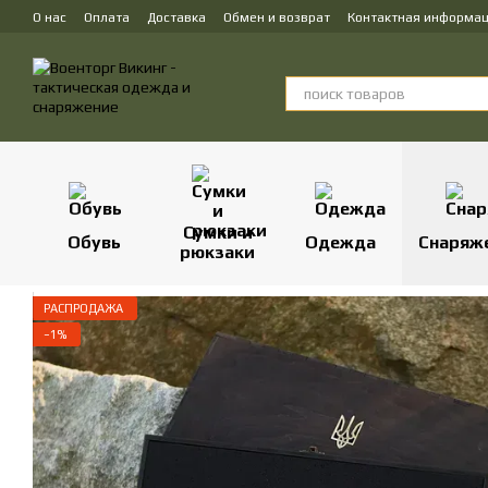
Перейти к основному контенту
О нас
Оплата
Доставка
Обмен и возврат
Контактная информа
Сумки и
Обувь
Одежда
Снаряж
рюкзаки
РАСПРОДАЖА
−1%