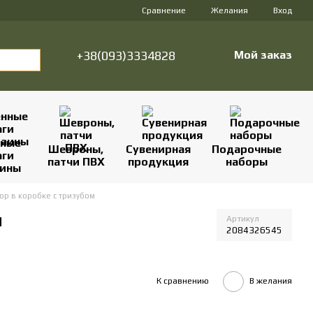
Сравнение
Желания
Вход
+38(093)3334828
Мой заказ
нные
Шевроны,
Сувенирная
Подарочные
аги
патчи ПВХ
продукция
наборы
аины
ор в коробке с тризубом
м
Артикул
2084326545
К сравнению
В желания