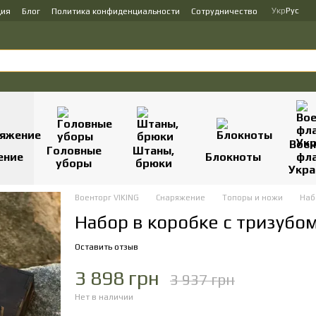
Укр
Рус
ция
Блог
Политика конфиденциальности
Сотрудничество
Вое
Головные
Штаны,
ение
Блокноты
фл
уборы
брюки
Укр
Военторг VIKING
Снаряжение
Топоры и ножи
Наб
Набор в коробке с тризубо
Оставить отзыв
3 898 грн
3 937 грн
Нет в наличии