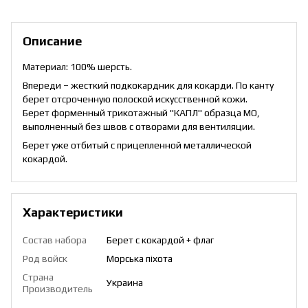
Описание
Материал: 100% шерсть.
Впереди – жесткий подкокардник для кокарди. По канту
берет отсроченную полоской искусственной кожи.
Берет форменный трикотажный "КАПЛ" образца МО,
выполненный без швов с отворами для вентиляции.
Берет уже отбитый с прицепленной металлической
кокардой.
Характеристики
Состав набора
Берет с кокардой + флаг
Род войск
Морська піхота
Страна
Украина
Производитель