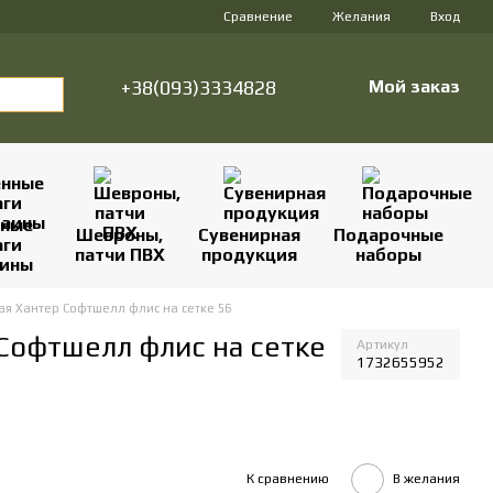
Сравнение
Желания
Вход
+38(093)3334828
Мой заказ
нные
Шевроны,
Сувенирная
Подарочные
аги
патчи ПВХ
продукция
наборы
аины
ая Хантер Софтшелл флис на сетке 56
 Софтшелл флис на сетке
Артикул
1732655952
К сравнению
В желания