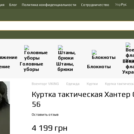
Укр
Рус
ция
Блог
Политика конфиденциальности
Сотрудничество
Вое
Головные
Штаны,
ение
Блокноты
фл
уборы
брюки
Укр
Военторг VIKING
Одежда
Куртки
Куртка тактическ
Куртка тактическая Хантер
56
Оставить отзыв
4 199 грн