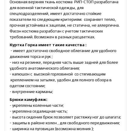
Основная верхняя ткань костюма РИП-СТОП разработана
для военной тактической одежды, для
спецподразделений, имеет достаточно стойкие
показатели по следующим критериям: сохраняет тепло,
прочная устойчива к зацепам, не статична, не аллергична.
Фасон костюма разработан с учетом тактических
требований. Возможен в разных расцветках.
Куртка Горка имеет такие качества :
- имеет достаточно свободное облегание для удобного
движения торса и рук ;
- низ на резинке, передняя часть выше задней для более
удобного анатомического облегания;
- капюшон с высокой горловиной со стягивающим
креплением на затылке, удобен для полного обзора в
одетом состоянии;
- внутренние карманы;
Брюки камуфляж:
- укреплены коленные части;
- укреплена седалищная часть;
- высота сидения брюк позволяет растяжку ног до шпагата;
- защипы в районе колен , для свободного передвижения;
- ширинка на пуговицах (возможна молния );