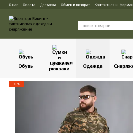
Перейти к основному контенту
О нас
Оплата
Доставка
Обмен и возврат
Контактная информа
Сумки и
Обувь
Одежда
Снаряж
рюкзаки
−18%