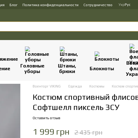
Укр
Рус
ция
Блог
Политика конфиденциальности
Сотрудничество
Вое
Головные
Штаны,
ение
Блокноты
фл
уборы
брюки
Укр
Военторг VIKING
Одежда
Костюмы
Костюм спорти
Костюм спортивный флисов
Софтшелл пиксель ЗСУ
Оставить отзыв
1 999 грн
2 435 грн