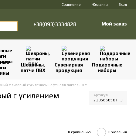
Сравнение
Желания
Вход
+38(093)3334828
Мой заказ
нные
Шевроны,
Сувенирная
Подарочные
аги
патчи ПВХ
продукция
наборы
аины
вный флисовый с усилением Софтшелл пиксель ЗСУ
ый с усилением
Артикул
2335656561_3
К сравнению
В желания