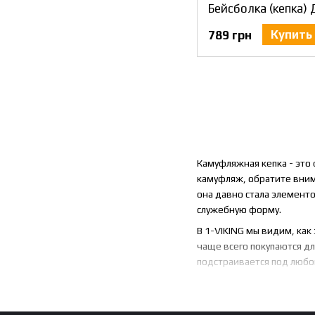
Бейсболка (кепка)
Купить
789 грн
Камуфляжная кепка - это 
камуфляж, обратите внима
она давно стала элемент
служебную форму.
В 1-VIKING мы видим, как
чаще всего покупаются дл
подстраивается под любо
Чем отличается
Не каждая кепка в зелёно