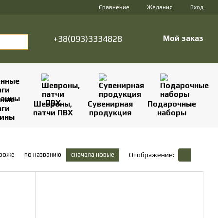
Сравнение
Желания
Вход
+38(093)3334828
Мой заказ
нные
Шевроны,
Сувенирная
Подарочные
аги
патчи ПВХ
продукция
наборы
аины
ороже
по названию
сначала новые
Отображение: