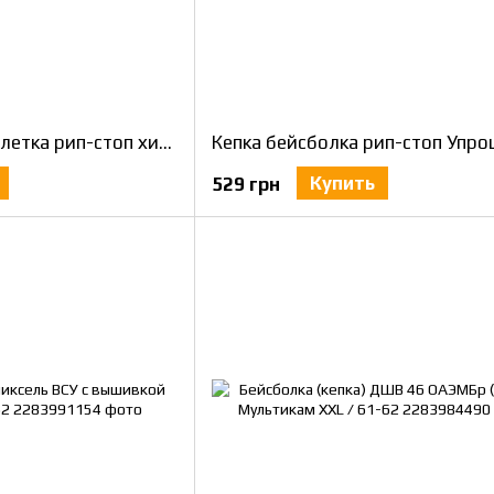
Кепка уставная таблетка рип-стоп хищник пиксель G-0822
Купить
529 грн