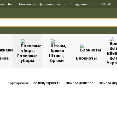
Укр
Рус
ция
Блог
Политика конфиденциальности
Сотрудничество
Вое
Головные
Штаны,
ение
Блокноты
фл
уборы
брюки
Укр
по популярности
сначала дешевле
сначала д
Сортировка: