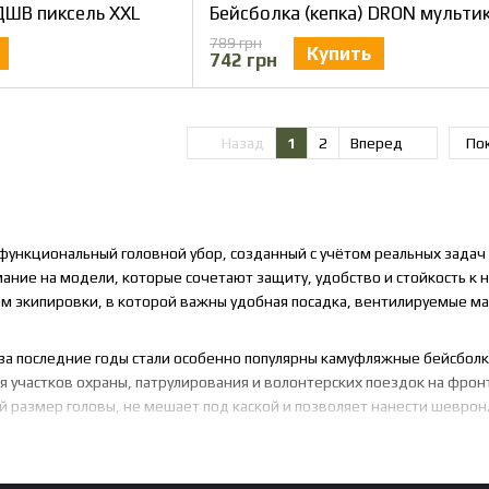
 ДШВ пиксель XXL
Бейсболка (кепка) DRON мульти
789 грн
Купить
742 грн
Назад
1
2
Вперед
Пок
функциональный головной убор, созданный с учётом реальных задач и
ние на модели, которые сочетают защиту, удобство и стойкость к н
ом экипировки, в которой важны удобная посадка, вентилируемые м
 за последние годы стали особенно популярны камуфляжные бейсболк
я участков охраны, патрулирования и волонтерских поездок на фронт
й размер головы, не мешает под каской и позволяет нанести шеврон
 камуфлированная кепка от просто защитн
-коричневых тонах - камуфляжная. Хаки, койот и олива - это однот