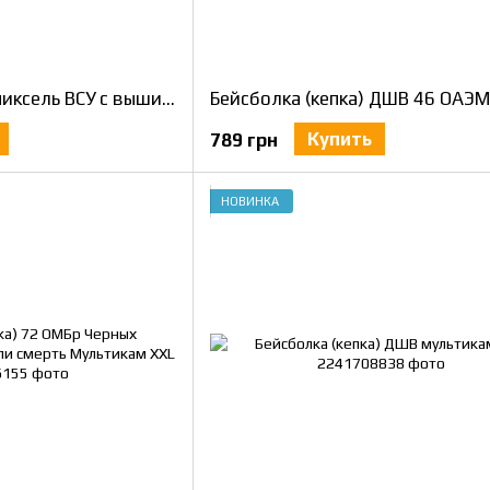
Бейсболка (кепка) пиксель ВСУ с вышивкой (канвас) XXL / 61-62
Купить
789 грн
НОВИНКА