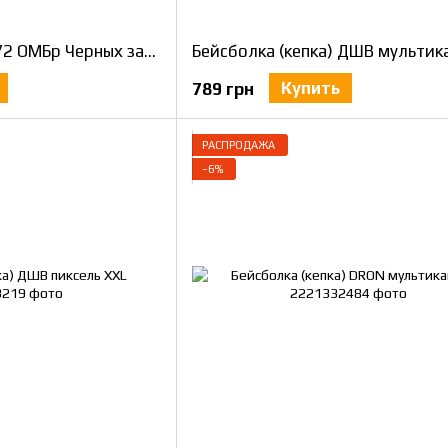
Бейсболка (кепка) 72 ОМБр Черных запорожцев Украина или смерть Мультикам XXL
Бейсболка (кепка) ДШВ мультик
Купить
789 грн
РАСПРОДАЖА
−6%