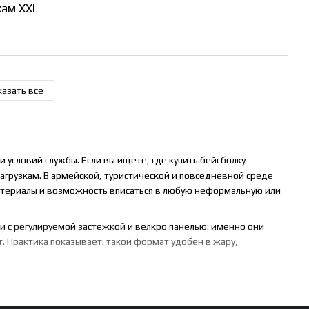
кам XXL
азать все
 условий службы. Если вы ищете, где купить бейсболку
агрузкам. В армейской, туристической и повседневной среде
атериалы и возможность вписаться в любую неформальную или
и с регулируемой застежкой и велкро панелью: именно они
. Практика показывает: такой формат удобен в жару,
.
ой?
онные расцветки, подходящие для униформы. Камуфляж - это