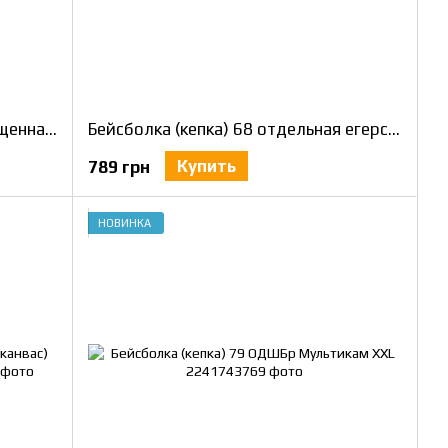
Кепка бейсболка рип-стоп Упрощенная с велкро Хищник пиксель G-0822
Бейсболка (кепка) 68 отдельная егерская бригада (канвас) Пиксель XXL / 61-62
Купить
789 грн
НОВИНКА