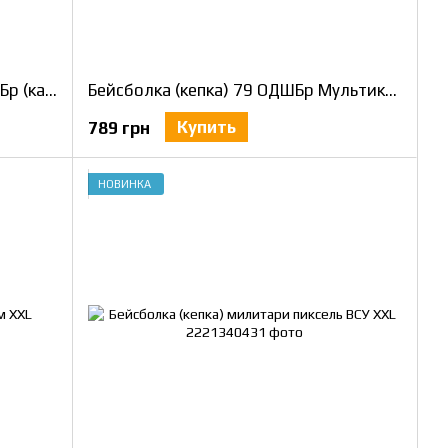
Бейсболка (кепка) ДШВ 46 ОАЭМБр (канвас) Мультикам XXL / 61-62
Бейсболка (кепка) 79 ОДШБр Мультикам XXL
Купить
789 грн
НОВИНКА