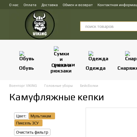
Перейти к основному контенту
О нас
Оплата
Доставка
Обмен и возврат
Контактная информа
Сумки и
Обувь
Одежда
Снаряж
рюкзаки
Военторг VIKING
Головные уборы
Бейсболки
Камуфляжные кепки
Цвет:
Мультикам
Пиксель ЗСУ
Очистить фильтр