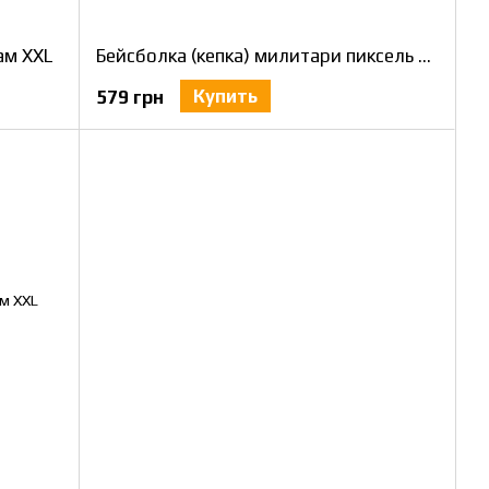
ам XXL
Бейсболка (кепка) милитари пиксель ВСУ XXL
Купить
579 грн