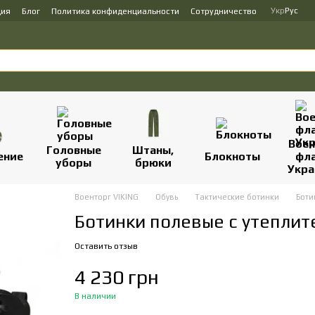
Укр
Рус
ция
Блог
Политика конфиденциальности
Сотрудничество
Вое
Головные
Штаны,
ение
Блокноты
фл
уборы
брюки
Укр
Военторг VIKING
Обувь
Тактические ботинки
Боти
Ботинки полевые с утеплит
Оставить отзыв
4 230 грн
В наличии