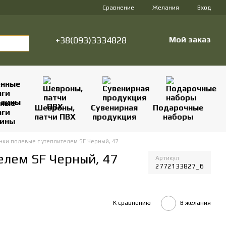
Сравнение
Желания
Вход
+38(093)3334828
Мой заказ
нные
Шевроны,
Сувенирная
Подарочные
аги
патчи ПВХ
продукция
наборы
аины
нки полевые с утеплителем SF Черный, 47
елем SF Черный, 47
Артикул
2772133827_6
К сравнению
В желания