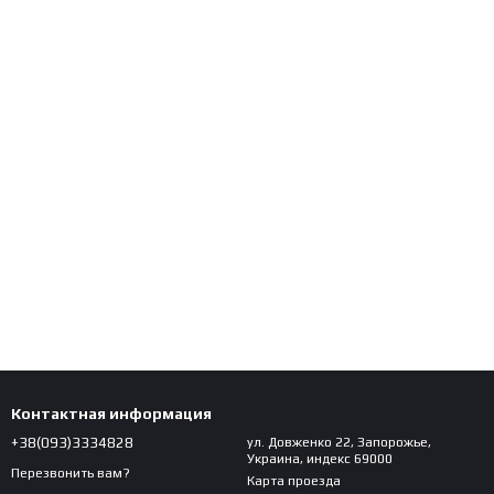
Контактная информация
+38(093)3334828
ул. Довженко 22, Запорожье,
Украина, индекс 69000
Перезвонить вам?
Карта проезда