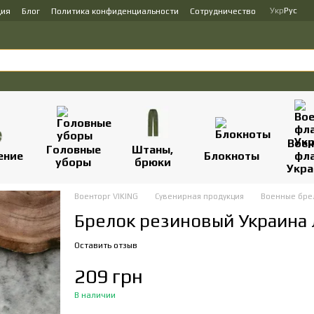
Укр
Рус
ция
Блог
Политика конфиденциальности
Сотрудничество
Вое
Головные
Штаны,
ение
Блокноты
фл
уборы
брюки
Укр
Военторг VIKING
Сувенирная продукция
Военные бре
Брелок резиновый Украина 
Оставить отзыв
209 грн
В наличии