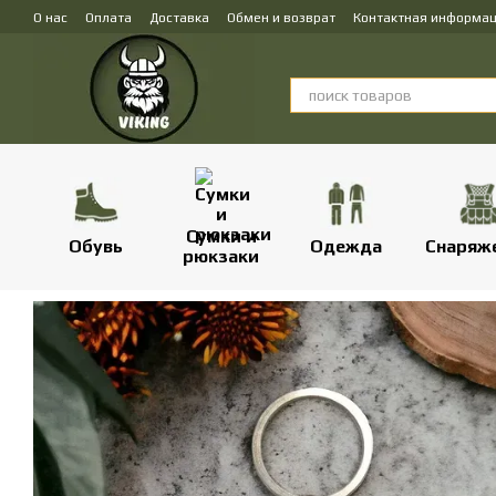
Перейти к основному контенту
О нас
Оплата
Доставка
Обмен и возврат
Контактная информа
Сумки и
Обувь
Одежда
Снаряж
рюкзаки