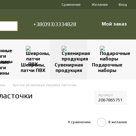
Сравнение
Желания
Вход
+38(093)3334828
Мой заказ
нные
Шевроны,
Сувенирная
Подарочные
аги
патчи ПВХ
продукция
наборы
аины
лки
Брелок резиновый Украина ласточки
ласточки
Артикул
2067865751
К сравнению
В желания