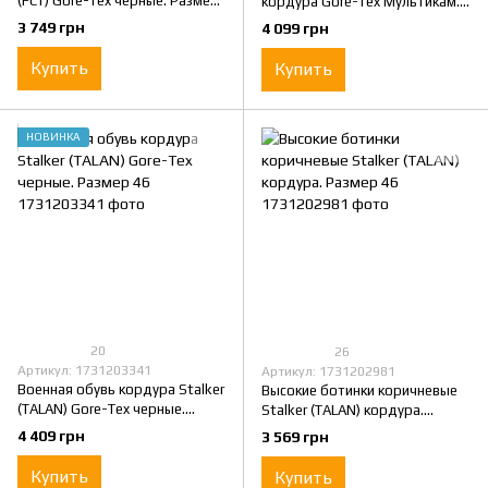
(FCT) Gore-Tex черные. Размер
кордура Gore-Tex Мультикам.
46
Размер 46
3 749 грн
4 099 грн
Купить
Купить
НОВИНКА
20
26
Артикул: 1731203341
Артикул: 1731202981
Военная обувь кордура Stalker
Высокие ботинки коричневые
(TALAN) Gore-Tex черные.
Stalker (TALAN) кордура.
Размер 46
Размер 46
4 409 грн
3 569 грн
Купить
Купить