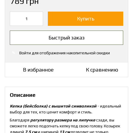
789 грн
Купить
Быстрый заказ
Войти
для отображения накопительной скидки
%
В избранное
К сравнению
Описание
Кепка (бейсболка) с вышитой символикой
- идеальный
выбор для тех, кто ценит комфорт и стиль.
Благодаря
регулятору размера на липучке
сзади, вы
сможете легко подогнать кепку под свою голову. Козырек
длиной
7,5 см
и шириной
13 см
позволит не только