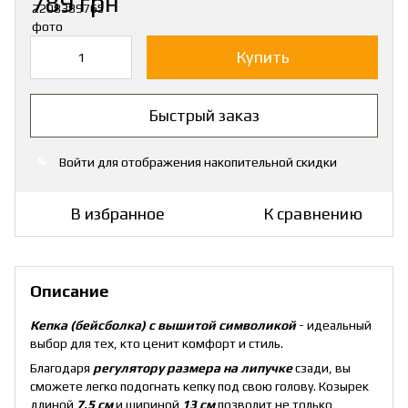
789 грн
Купить
Быстрый заказ
Войти
для отображения накопительной скидки
%
В избранное
К сравнению
Описание
Кепка (бейсболка) с вышитой символикой
- идеальный
выбор для тех, кто ценит комфорт и стиль.
Благодаря
регулятору размера на липучке
сзади, вы
сможете легко подогнать кепку под свою голову. Козырек
длиной
7,5 см
и шириной
13 см
позволит не только